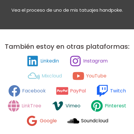
Vea el proceso de uno de mis tatuajes handpoke.
También estoy en otras plataformas:
Linkedin
Instagram
Mixcloud
YouTube
Facebook
PayPal
Twitch
LinkTree
Vimeo
Pinterest
Google
Soundcloud