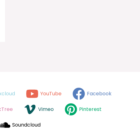
xcloud
YouTube
Facebook
kTree
Vimeo
Pinterest
Soundcloud