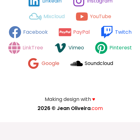
Linkedin
Instagram
Mixcloud
YouTube
Facebook
PayPal
Twitch
LinkTree
Vimeo
Pinterest
Google
Soundcloud
Making design with
♥
2026 ©
Jean Oliveira
.com