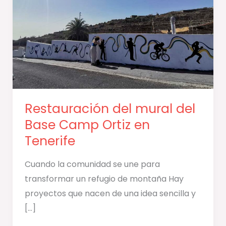
Base
Camp
Ortiz
en
Tenerife
Restauración del mural del
Base Camp Ortiz en
Tenerife
Cuando la comunidad se une para
transformar un refugio de montaña Hay
proyectos que nacen de una idea sencilla y
[…]