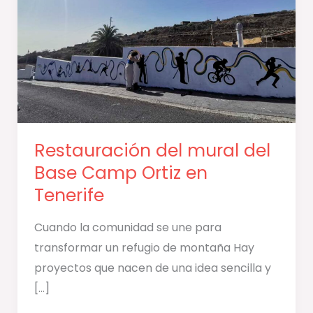
Base
Camp
Ortiz
en
Tenerife
Restauración del mural del
Base Camp Ortiz en
Tenerife
Cuando la comunidad se une para
transformar un refugio de montaña Hay
proyectos que nacen de una idea sencilla y
[…]