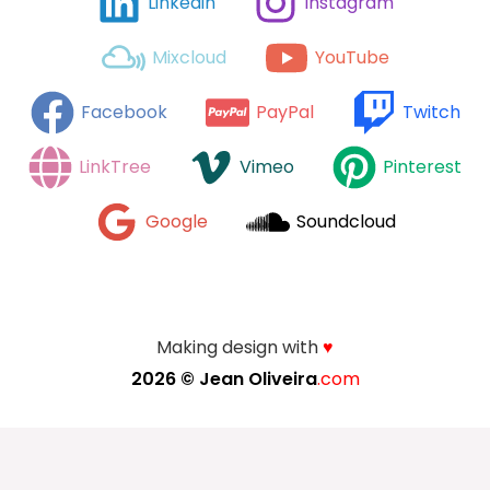
Linkedin
Instagram
Mixcloud
YouTube
Facebook
PayPal
Twitch
LinkTree
Vimeo
Pinterest
Google
Soundcloud
Making design with
♥
2026 ©
Jean Oliveira
.com